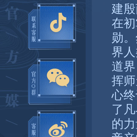
建殷
在初
勋。
界人
道界
挥师
心终
了凡
的力