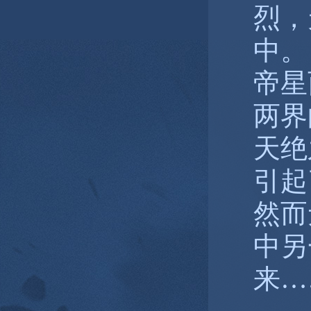
烈，
中。
帝星
两界
天绝
引起
然而
中另
来…