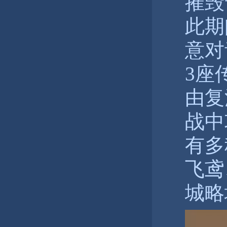
摧毁
此期
意对
3座
由复
战中
有多
飞鸢
城略