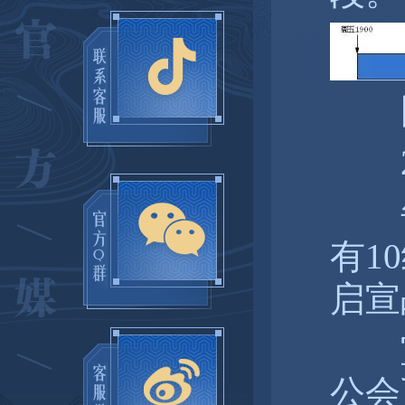
图 
2
每周
有1
启宣
宣
公会