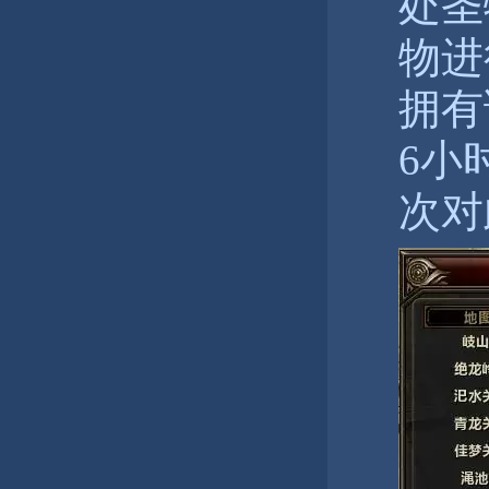
处圣
物进
拥有
6小
次对