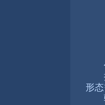
任
接
形态
骑