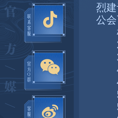
烈建
公会
根
25
34
41
46
51
55