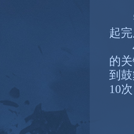
需
起完
4种
的关
到鼓
10