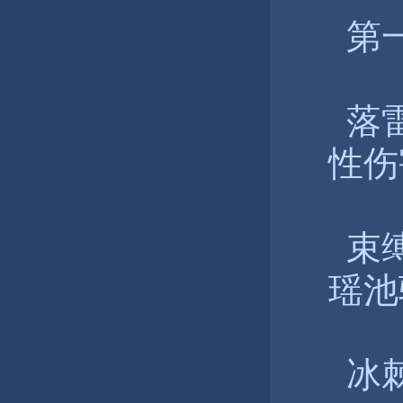
第一
落雷
性伤
束缚
瑶池
冰棘