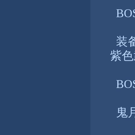
BO
装备
紫色
BO
鬼