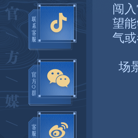
闯入
望能
气或
场